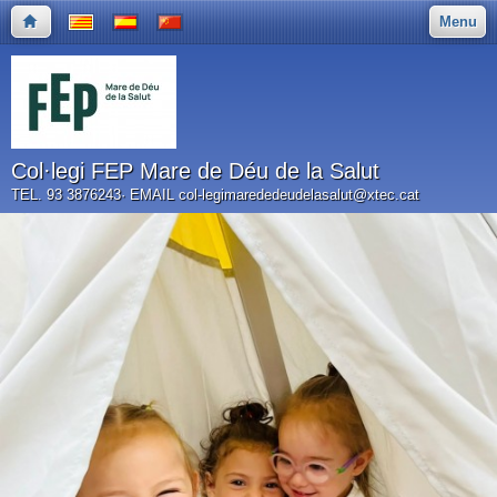
Menu
Col·legi FEP Mare de Déu de la Salut
TEL. 93 3876243· EMAIL col-legimarededeudelasalut@xtec.cat